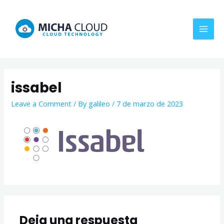
Skip
MAI
to
MEN
content
issabel
Leave a Comment
/ By
galileo
/
7 de marzo de 2023
Deja una respuesta