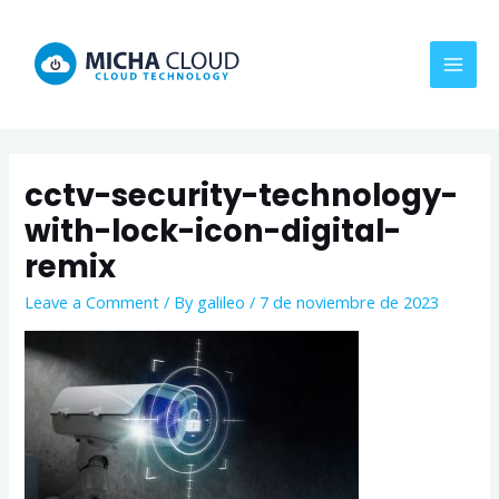
Skip
MAI
to
MEN
content
cctv-security-technology-
with-lock-icon-digital-
remix
Leave a Comment
/ By
galileo
/
7 de noviembre de 2023